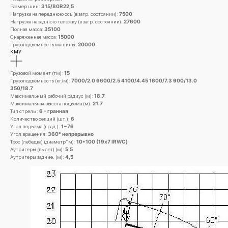
Размер шин:
315/80R22,5
Нагрузка на переднюю ось (в загр. состоянии):
7500
Нагрузка на заднюю тележку (в загр. состоянии):
27600
Полная масса:
35100
Снаряженная масса:
15000
Грузоподъемность машины:
20000
КМУ
Грузовой момент (тм):
15
Грузоподъемность (кг/м):
7000/2.0 6600/2.5 4100/4.45 1600/7.3 900/13.0
350/18.7
Максимальный рабочий радиус (м):
18.7
Максимальная высота подъема (м):
21.7
Тип стрелы:
6 - гранная
Количество секций (шт.):
6
Угол подъема (град.):
1~76
Угол вращения:
360° непрерывно
Трос (лебедка) (диаметр*м):
10*100 (19x7 IRWC)
Аутригеры (вылет) (м):
5.5
Аутригеры задние, (м):
4,5