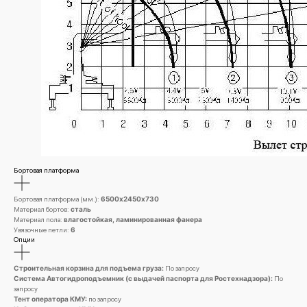
Бортовая платформа
Бортовая платформа (мм.):
6500х2450х730
节省税款
Материал бортов:
сталь
Материал пола:
влагостойкая, ламинированная фанера
Получите лизинговый
Увязочные петли:
6
Опции
расчет с выгодой
до 1 000 000₽
Строительная корзина для подъема груза:
По запросу
Система Автогидроподъемник (с выдачей паспорта для Ростехнадзора):
По
запросу
Тент оператора КМУ:
по запросу