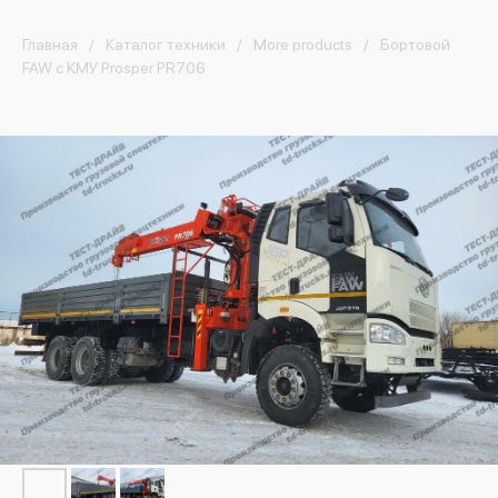
Главная
Каталог техники
More products
Бортовой
FAW с КМУ Prosper PR706