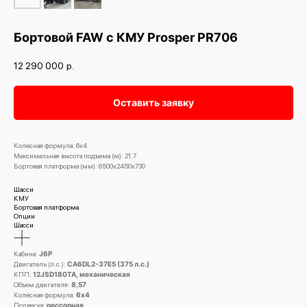
Бортовой FAW с КМУ Prosper PR706
12 290 000
р.
Оставить заявку
Колесная формула: 6х4
Максимальная высота подъема (м): 21.7
Бортовая платформа (мм): 6500х2450х730
Шасси
КМУ
Бортовая платформа
Опции
Шасси
Кабина:
J6P
Двигатель (л.с.):
CA6DL2-37E5 (375 л.с.)
КПП:
12JSD180TA, механическая
Объем двигателя:
8,57
Колёсная формула:
6х4
Подвеска:
рессорная