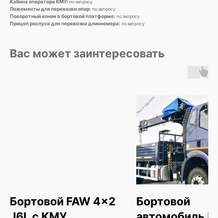
Кабина оператора КМУ:
по запросу
Заполните форму и получите
Ложементы для перевозки опор:
по запросу
индивидуальный расчёт лизинговых
Поворотный коник в бортовой платформе:
по запросу
Прицеп роспуск для перевозки длинномера:
по запросу
платежей. Вы самостоятельно выбираете
оптимальные условия — комфортный
аванс и платёж при минимальном
Вас может заинтересовать
удорожании.
согласен на обработку
персональных данных
Отправить
我们的分行
Бортовой FAW 4x2
Бортовой
Закажите онлайн
J6L c КМУ
автомобиль F
видеообзор