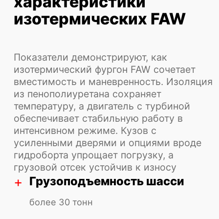
+
Двигатель
дизельный, 320–420 л.с., Euro-5
+
Колесная формула
4x2, 6x4, 8x4
+
Расход топлива
от 35 л/100 км
+
Топливный бак
400 литров
+
Коробка передач
механическая, число передач:
вперед - 12, назад - 2