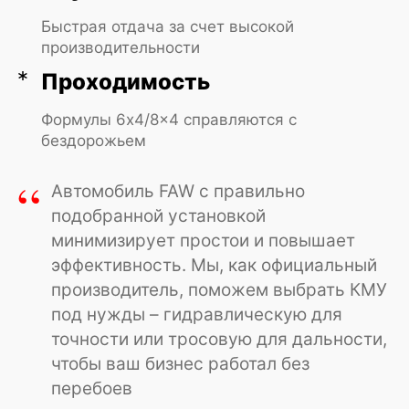
Быстрая отдача за счет высокой
производительности
可供选择
— Помогу купить
Проходимость
FAW выгодно
Формулы 6x4/8x4 справляются с
бездорожьем
Дмитрий Морозов
“
Автомобиль FAW с правильно
эксперт по технике
FAW
подобранной установкой
минимизирует простои и повышает
WhatsApp
Telegram
эффективность. Мы, как официальный
производитель, поможем выбрать КМУ
под нужды – гидравлическую для
Заполните форму или напишите мне
точности или тросовую для дальности,
в мессенджеры — расскажу как
чтобы ваш бизнес работал без
сэкономить на покупке и согласую
минимальную ставку по лизингу
перебоев