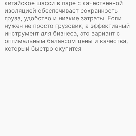
매개변수
Технические
характеристики
изотермических FAW