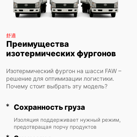
舒適
保證
Преимущества
Как купить
изотермических фургонов
изотермический фургон
Изотермический фургон на шасси FAW –
Купить изотермический фургон у нас –
решение для оптимизации логистики.
удобный процесс. Как официальный
производитель, предлагаем:
Почему стоит выбрать эту модель?
Ассортимент. Новые модели в
наличии или под заказ.
Подбор. Адаптируем фургон
Сохранность груза
изотермический под нужды.
Документы. Полный пакет для фирм и
ИП.
Изоляция поддерживает нужный режим,
Финансы. Лизинг с комфортными
предотвращая порчу продуктов
платежами.
Сервис. Гарантия 18 месяцев,