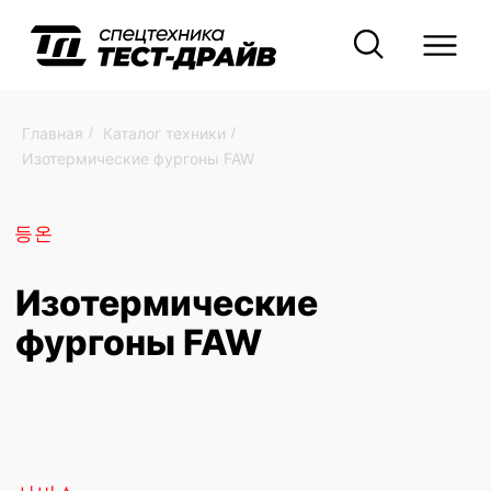
Главная
/
Каталог техники
/
Изотермические фургоны FAW
등온
Изотермические
фургоны FAW
서비스
Изотермические
фургоны на базе FAW
Представляем надежные изотермические
фургоны на базе шасси FAW,