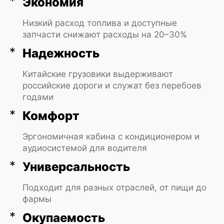
Экономия
обслуживание в сети центров.
Хотите купить фургон FAW с оптимальной
Низкий расход топлива и доступные
конфигурацией? Присмотритесь к
запчасти снижают расходы на 20–30%
моделям на нашем официальном сайте и
оставляйте заявку – подскажем по
Надежность
параметрам. Продажа с учетом
надежности ФАВ. Это инвестиция в
Китайские грузовики выдерживают
стабильный транспорт для дел
Купить
российские дороги и служат без перебоев
годами
Комфорт
Эргономичная кабина с кондиционером и
аудиосистемой для водителя
Универсальность
Подходит для разных отраслей, от пищи до
фармы
Окупаемость