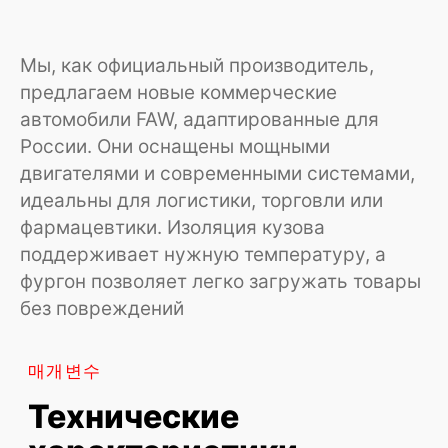
Показатели демонстрируют, как
изотермический фургон FAW сочетает
вместимость и маневренность. Изоляция
Мы, как официальный производитель,
из пенополиуретана сохраняет
предлагаем новые коммерческие
температуру, а двигатель с турбиной
обеспечивает стабильную работу в
автомобили FAW, адаптированные для
интенсивном режиме. Кузов с
России. Они оснащены мощными
усиленными дверями и опциями вроде
гидроборта упрощает погрузку, а
двигателями и современными системами,
грузовой отсек устойчив к износу
идеальны для логистики, торговли или
+
Грузоподъемность шасси
фармацевтики. Изоляция кузова
более 30 тонн
поддерживает нужную температуру, а
+
Объем фургона
фургон позволяет легко загружать товары
32–62 м³
без повреждений
+
Длина кузова
6–9,3 метров
+
Ширина/высота
2,3–2,6 / 2,2–2,6 метров