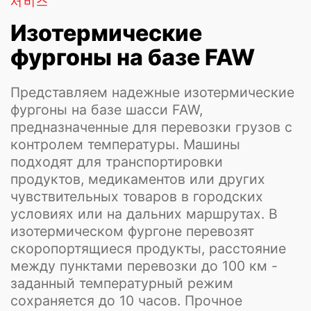
предназначенные для перевозки грузов с
контролем температуры. Машины
подходят для транспортировки
продуктов, медикаментов или других
чувствительных товаров в городских
условиях или на дальних маршрутах. В
изотермическом фургоне перевозят
скоропортящиеся продукты, расстояние
между пунктами перевозки до 100 км -
заданный температурный режим
сохраняется до 10 часов. Прочное
китайское шасси в паре с качественной
изоляцией обеспечивает сохранность
груза, удобство и низкие затраты. Если
нужен не просто грузовик, а эффективный
инструмент для бизнеса, это вариант с
оптимальным балансом цены и качества,
который быстро окупится